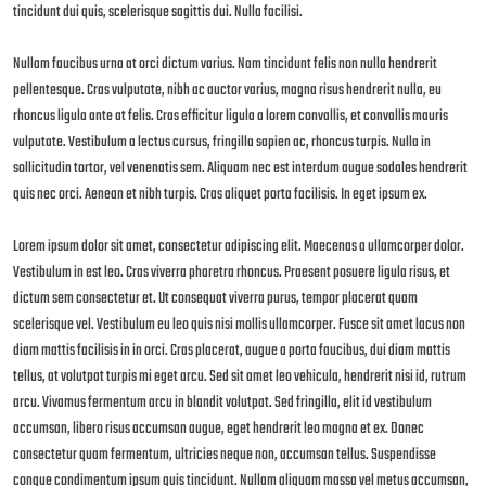
tincidunt dui quis, scelerisque sagittis dui. Nulla facilisi.
Nullam faucibus urna at orci dictum varius. Nam tincidunt felis non nulla hendrerit
pellentesque. Cras vulputate, nibh ac auctor varius, magna risus hendrerit nulla, eu
rhoncus ligula ante at felis. Cras efficitur ligula a lorem convallis, et convallis mauris
vulputate. Vestibulum a lectus cursus, fringilla sapien ac, rhoncus turpis. Nulla in
sollicitudin tortor, vel venenatis sem. Aliquam nec est interdum augue sodales hendrerit
quis nec orci. Aenean et nibh turpis. Cras aliquet porta facilisis. In eget ipsum ex.
Lorem ipsum dolor sit amet, consectetur adipiscing elit. Maecenas a ullamcorper dolor.
Vestibulum in est leo. Cras viverra pharetra rhoncus. Praesent posuere ligula risus, et
dictum sem consectetur et. Ut consequat viverra purus, tempor placerat quam
scelerisque vel. Vestibulum eu leo quis nisi mollis ullamcorper. Fusce sit amet lacus non
diam mattis facilisis in in orci. Cras placerat, augue a porta faucibus, dui diam mattis
tellus, at volutpat turpis mi eget arcu. Sed sit amet leo vehicula, hendrerit nisi id, rutrum
arcu. Vivamus fermentum arcu in blandit volutpat. Sed fringilla, elit id vestibulum
accumsan, libero risus accumsan augue, eget hendrerit leo magna et ex. Donec
consectetur quam fermentum, ultricies neque non, accumsan tellus. Suspendisse
congue condimentum ipsum quis tincidunt. Nullam aliquam massa vel metus accumsan,