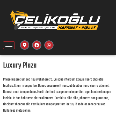
Luxury Plaza
Phasellus pretium sed risus vel pharetra. Quisque interdum ex quis libero pharetra
facilisis. Etiam in augue leo. Donec posuere elit nunc, ut dapibus nunc viverra sit amet.
Nam sit amet tempor dolor. Morbi eleifend ex eget urna imperdiet, eget hendrerit neque
lacinia. In hac habitasse platea dictumst. Curabitur nibh nibh, pharetra non purus non,
tincidunt rhoncus elit. Vestibulum semper pretium lectus, id sodales sem cursus et.
Nullam ac metus enim.