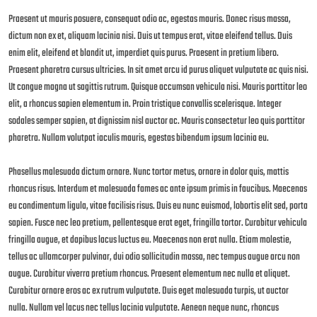
Praesent ut mauris posuere, consequat odio ac, egestas mauris. Donec risus massa,
dictum non ex et, aliquam lacinia nisi. Duis ut tempus erat, vitae eleifend tellus. Duis
enim elit, eleifend et blandit ut, imperdiet quis purus. Praesent in pretium libero.
Praesent pharetra cursus ultricies. In sit amet arcu id purus aliquet vulputate ac quis nisi.
Ut congue magna ut sagittis rutrum. Quisque accumsan vehicula nisi. Mauris porttitor leo
elit, a rhoncus sapien elementum in. Proin tristique convallis scelerisque. Integer
sodales semper sapien, at dignissim nisl auctor ac. Mauris consectetur leo quis porttitor
pharetra. Nullam volutpat iaculis mauris, egestas bibendum ipsum lacinia eu.
Phasellus malesuada dictum ornare. Nunc tortor metus, ornare in dolor quis, mattis
rhoncus risus. Interdum et malesuada fames ac ante ipsum primis in faucibus. Maecenas
eu condimentum ligula, vitae facilisis risus. Duis eu nunc euismod, lobortis elit sed, porta
sapien. Fusce nec leo pretium, pellentesque erat eget, fringilla tortor. Curabitur vehicula
fringilla augue, et dapibus lacus luctus eu. Maecenas non erat nulla. Etiam molestie,
tellus ac ullamcorper pulvinar, dui odio sollicitudin massa, nec tempus augue arcu non
augue. Curabitur viverra pretium rhoncus. Praesent elementum nec nulla et aliquet.
Curabitur ornare eros ac ex rutrum vulputate. Duis eget malesuada turpis, ut auctor
nulla. Nullam vel lacus nec tellus lacinia vulputate. Aenean neque nunc, rhoncus