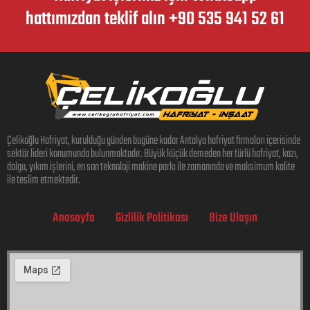
hattımızdan teklif alın +90 535 941 52 61
Çelikoğlu Hafriyat, kurulduğu günden bugüne kadar Antalya hafriyat firmaları içerisinde
sektör lideri konumunda bulunmaktadır. Büyük küçük demeden her türlü hafriyat, kazı,
dolgu, yıkım işlerini, en son teknoloji makine parkı ile zamanında ve maksimum kalite
ile teslim etmektedir.
Anasayfa
Gizlilik Politikası
Bize Ulaşın