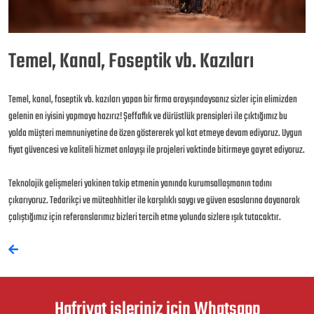
Temel, Kanal, Foseptik vb. Kazıları
Temel, kanal, foseptik vb. kazıları yapan bir firma arayışındaysanız sizler için elimizden
gelenin en iyisini yapmaya hazırız! Şeffaflık ve dürüstlük prensipleri ile çıktığımız bu
yolda müşteri memnuniyetine de özen göstererek yol kat etmeye devam ediyoruz. Uygun
fiyat güvencesi ve kaliteli hizmet anlayışı ile projeleri vaktinde bitirmeye gayret ediyoruz.
Teknolojik gelişmeleri yakinen takip etmenin yanında kurumsallaşmanın tadını
çıkarıyoruz. Tedarikçi ve müteahhitler ile karşılıklı saygı ve güven esaslarına dayanarak
çalıştığımız için referanslarımız bizleri tercih etme yolunda sizlere ışık tutacaktır.
Hafriyat işleriniz için Whatsapp